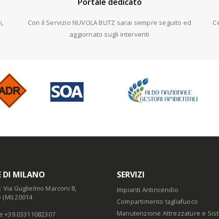
Portale dedicato
i,
Con il Servizio NUVOLA BLITZ sarai sempre seguito ed
Ce
aggiornato sugli interventi
E DI MILANO
SERVIZI
o: Via Guglielmo Marconi 8,
Impianti Antincendio
 (MI) 20014
Compartimento tagliafuoco
Manutenzione Attrezzature e Sis
iale +39.03311082307