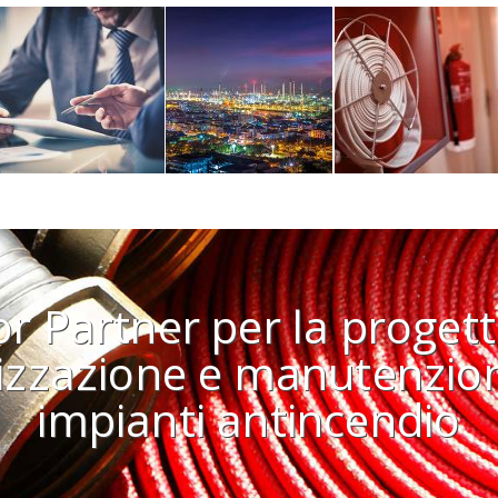
ior Partner per la proget
lizzazione e manutenzion
impianti antincendio