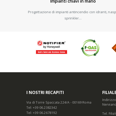
Impianti chiavi in mano
Progettazione di impianti antincendio con idranti, nasp
sprinkler…
I NOSTRI RECAPITI
FILIAL
Indirizz
Via di Torre Spaccata 224/A - 00169 Roma
Nerviano
Tel: +39 06.2382342
Tel: +39 06.2678192
Tel. Fil