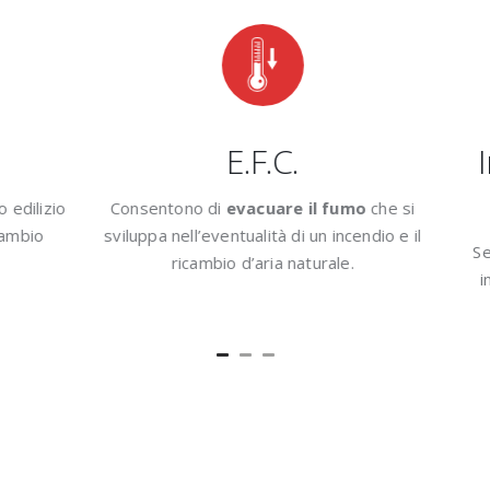
E.F.C.
Im
dilizio
Consentono di
evacuare il fumo
che si
mbio
sviluppa nell’eventualità di un incendio e il
Seri
ricambio d’aria naturale.
inc