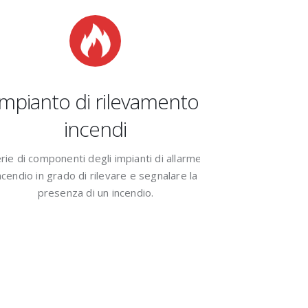
pianto di rilevamento
Impianti d
incendi
Gas
e di componenti degli impianti di allarme
Progettati per mi
endio in grado di rilevare e segnalare la
gas estinguente 
presenza di un incendio.
pr