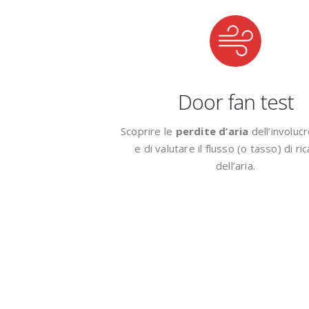
afiche
Door fan test
tettura di rete dove
Scoprire le
perdite d’aria
dell’involucro e
omunicare attraverso
e di valutare il flusso (o tasso) di rica
 più apparati .
dell’aria.