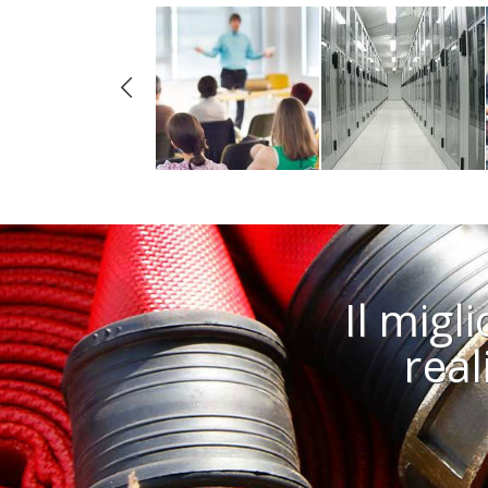
Il migl
rea