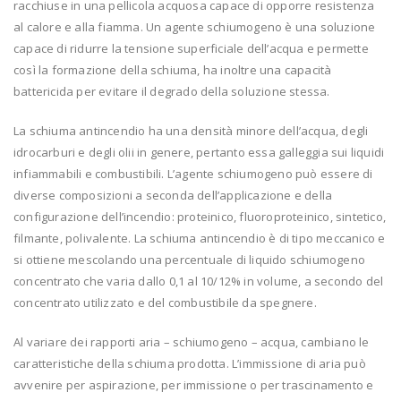
racchiuse in una pellicola acquosa capace di opporre resistenza
al calore e alla fiamma. Un agente schiumogeno è una soluzione
capace di ridurre la tensione superficiale dell’acqua e permette
così la formazione della schiuma, ha inoltre una capacità
battericida per evitare il degrado della soluzione stessa.
La schiuma antincendio ha una densità minore dell’acqua, degli
idrocarburi e degli olii in genere, pertanto essa galleggia sui liquidi
infiammabili e combustibili. L’agente schiumogeno può essere di
diverse composizioni a seconda dell’applicazione e della
configurazione dell’incendio: proteinico, fluoroproteinico, sintetico,
filmante, polivalente. La schiuma antincendio è di tipo meccanico e
si ottiene mescolando una percentuale di liquido schiumogeno
concentrato che varia dallo 0,1 al 10/12% in volume, a secondo del
concentrato utilizzato e del combustibile da spegnere.
Al variare dei rapporti aria – schiumogeno – acqua, cambiano le
caratteristiche della schiuma prodotta. L’immissione di aria può
avvenire per aspirazione, per immissione o per trascinamento e